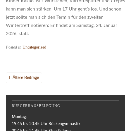
Kinder Kakao. Mit Würstchen, Kartoffelpuffer und Crêpes
kann man sich stärken. Um 17 Uhr geht’s los. Und schon
jetzt sollte man sich den Termin für den zweiten
Wintertreff notieren: Er findet am Samstag, 24. Januar
2026, statt.
Posted in
Uncategorized
Beitragsnavigation
Ältere Beiträge
BÜRGERHAUSBELEGUNG
Montag
:
19.45 bis 20.45 Uhr Rückengymnastik
20.45 bis 21.45 Uhr Step & Tone